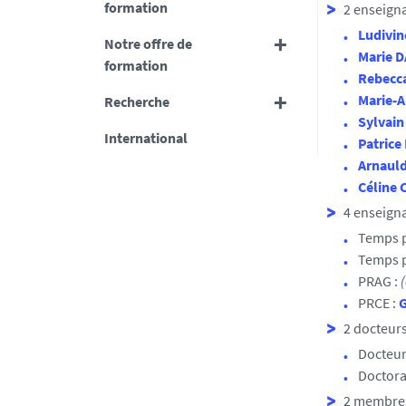
formation
2 enseigna
Ludivi
Notre offre de
Marie 
formation
Rebecc
Marie-
Recherche
Sylvai
International
Patric
Arnaul
Céline
4 enseign
Temps p
Temps p
PRAG :
(
PRCE :
G
2 docteur
Docteur
Doctoran
2 membres 