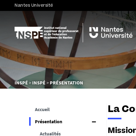
Nantes Université
Vous
INSPÉ
INSPÉ
PRÉSENTATION
êtes
ici :
La Co
Accueil
Présentation
Missio
Actualités