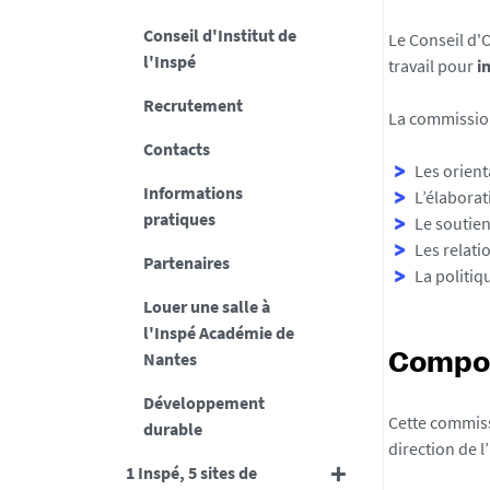
Conseil d'Institut de
Le Conseil d'
l'Inspé
travail pour
i
Recrutement
La commission
Contacts
Les orient
Informations
L’élaborat
pratiques
Le soutien
Les relati
Partenaires
La politi
Louer une salle à
l'Inspé Académie de
Nantes
Compos
Développement
Cette commiss
durable
direction de l’
1 Inspé, 5 sites de