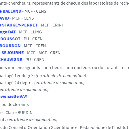
nts-chercheurs, représentants de chacun des laboratoires de reche
ne BALLAND
- MCF - CENS
DAVID
- MCF - CENS
a STARKEY-PERRET
- MCF - CRINI
Ange DAT
- MCF - LLING
n DOUSSOT
- PU - CREN
e BOURDON
- MCF - CREN
d SEJOURNE
- MCF - MCF - CREN
 CHAUVIGNE
- PU - CREN
ants non enseignants-chercheurs, non docteurs ou doctorants resp
artagé 1er degré :
(en attente de nomination)
artagé 2d degré :
(en attente de nomination)
en attente de nomination)
wenaëlle VAY
s ou doctorants
e :
Claire BURDIN
t : (
en attente de nomination)
du Conseil d’Orientation Scientifique et Pédagogique de l’Institu