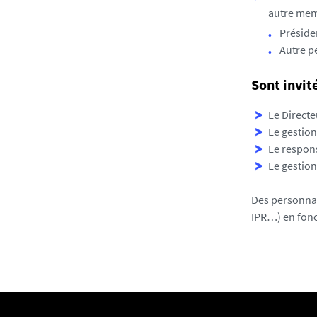
autre mem
Présiden
Autre p
Sont invi
Le Directe
Le gestio
Le respon
Le gestio
Des personnali
IPR…) en fonct