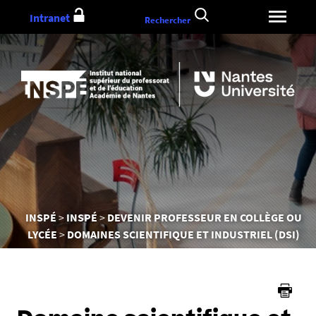
Aller
Intranet
Rechercher
au
contenu
Vous
INSPÉ
INSPÉ
DEVENIR PROFESSEUR EN COLLÈGE OU
êtes
LYCÉE
DOMAINES SCIENTIFIQUE ET INDUSTRIEL (DSI)
ici :