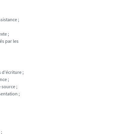
sistance ;
xte ;
és par les
 d'écriture ;
nce ;
 source ;
sentation ;
 ;