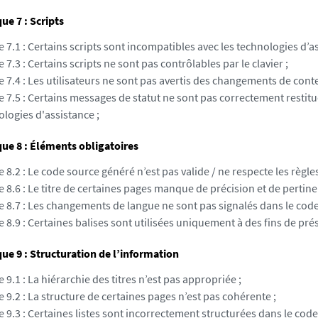
e 7 : Scripts
e 7.1 : Certains scripts sont incompatibles avec les technologies d’as
e 7.3 : Certains scripts ne sont pas contrôlables par le clavier ;
e 7.4 : Les utilisateurs ne sont pas avertis des changements de conte
e 7.5 : Certains messages de statut ne sont pas correctement restitu
logies d'assistance ;
ue 8 : Éléments obligatoires
e 8.2 : Le code source généré n’est pas valide / ne respecte les règles
e 8.6 : Le titre de certaines pages manque de précision et de pertine
e 8.7 : Les changements de langue ne sont pas signalés dans le code
e 8.9 : Certaines balises sont utilisées uniquement à des fins de pré
e 9 : Structuration de l’information
e 9.1 : La hiérarchie des titres n’est pas appropriée ;
e 9.2 : La structure de certaines pages n’est pas cohérente ;
e 9.3 : Certaines listes sont incorrectement structurées dans le code