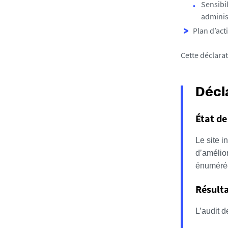
Sensibi
adminis
Plan d’act
Cette déclarat
Décl
État de
Le site i
d’amélior
énumérée
Résulta
L’audit d