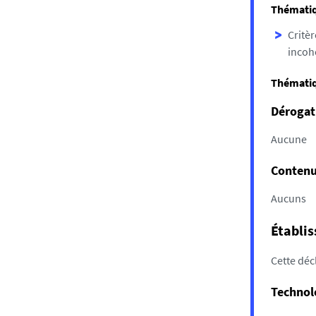
Thématiq
Critèr
incoh
Thématiq
Dérogat
Aucune
Contenus
Aucuns
Établis
Cette décl
Technolo