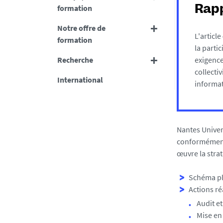
formation
Rapp
Notre offre de
L'article
formation
la parti
Recherche
exigence
collecti
International
informat
Nantes Univers
conformément à
œuvre la strat
Schéma plu
Actions ré
Audit et
Mise en