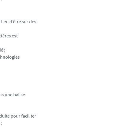
lieu d’être sur des
ctères est
é ;
echnologies
ns une balise
duite pour faciliter
;