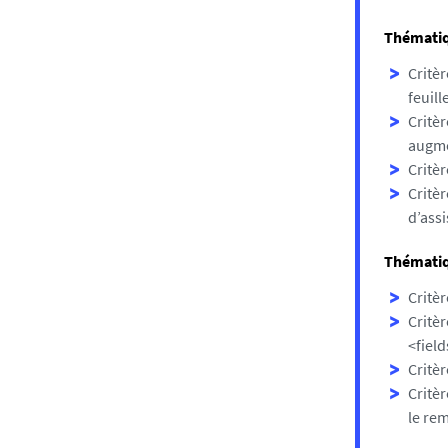
Thématiqu
Critèr
feuill
Critèr
augme
Critèr
Critèr
d’assi
Thématiq
Critèr
Critè
<field
Critèr
Critèr
le re