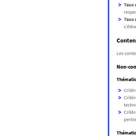
Taux 
respe
Taux 
s’élèv
Conten
Les conte
Non-con
Thématiq
Critèr
Critè
techno
Critèr
pertin
Thématiq