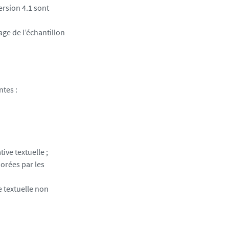
ersion 4.1 sont
ge de l’échantillon
ntes :
ive textuelle ;
norées par les
e textuelle non