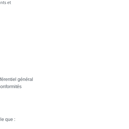
nts et
férentiel général
conformités
le que :