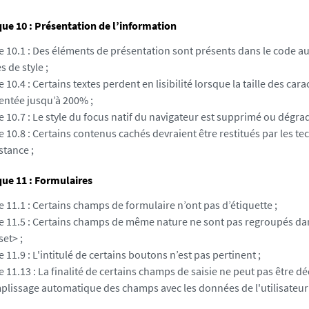
e 10 : Présentation de l’information
e 10.1 : Des éléments de présentation sont présents dans le code au 
es de style ;
e 10.4 : Certains textes perdent en lisibilité lorsque la taille des cara
ntée jusqu’à 200% ;
e 10.7 : Le style du focus natif du navigateur est supprimé ou dégrad
e 10.8 : Certains contenus cachés devraient être restitués par les t
stance ;
ue 11 : Formulaires
e 11.1 : Certains champs de formulaire n’ont pas d’étiquette ;
re 11.5 : Certains champs de même nature ne sont pas regroupés da
set> ;
e 11.9 : L'intitulé de certains boutons n’est pas pertinent ;
e 11.13 : La finalité de certains champs de saisie ne peut pas être dé
mplissage automatique des champs avec les données de l'utilisateur 