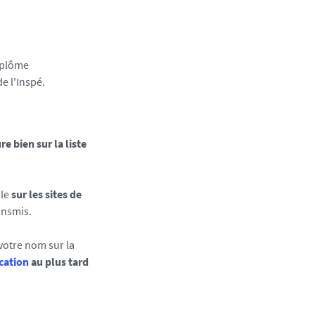
iplôme
de l'Inspé.
e bien sur la liste
ble
sur les sites de
ansmis.
votre nom sur la
cation
au plus tard