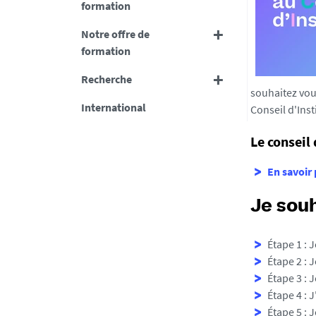
v
formation
-
Notre offre de
n
formation
a
n
Recherche
t
souhaitez vous
e
International
Conseil d'Insti
s
.
Le conseil 
f
r
En savoir 
/
m
Je sou
e
d
Étape 1 : 
i
Étape 2 : 
a
Étape 3 : 
s
Étape 4 : 
/
Étape 5 : 