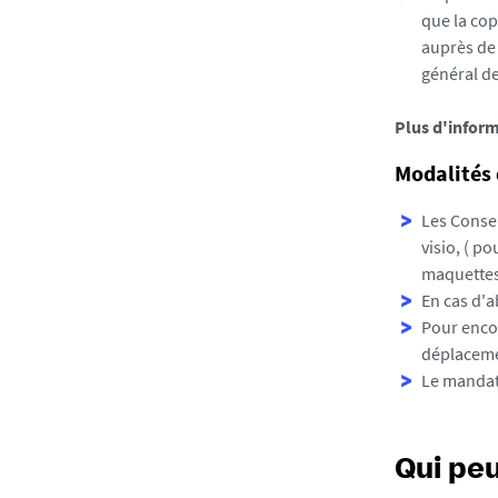
p
que la cop
h
auprès de 
o
général de
t
o
Plus d'infor
/
e
Modalités 
l
Les Consei
e
visio, ( p
c
maquette
t
En cas d'a
i
Pour encou
o
déplacemen
n
Le mandat
s
-
c
a
Qui peu
r