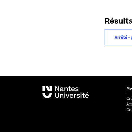
Résult
Arrêté -
Me
Cré
Acc
Co