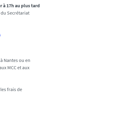
r à 17h au plus tard
 du Secrétariat
s
l à Nantes ou en
 aux MCC et aux
les frais de