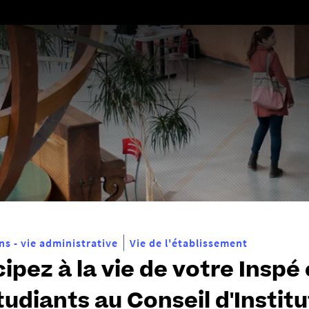
Aller
au
contenu
ns - vie administrative
Vie de l'établissement
cipez à la vie de votre Insp
tudiants au Conseil d'Institu