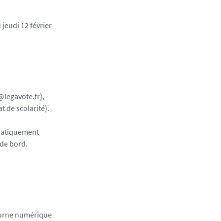
 jeudi 12 février
@legavote.fr),
 de scolarité).
omatiquement
 de bord.
l’urne numérique