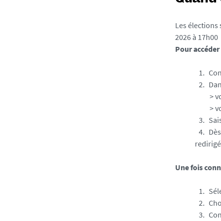
7
0
1
Les élections
2026 à 17h00
Pour accéder 
Con
Dan
> votre
> votre
Sai
Dès
redirigé
Une fois conn
Sél
Cho
Con