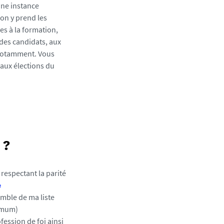
 une instance
 on y prend les
es à la formation,
 des candidats, aux
 notamment. Vous
 aux élections du
 ?
 respectant la parité
e
mble de ma liste
ximum)
fession de foi ainsi