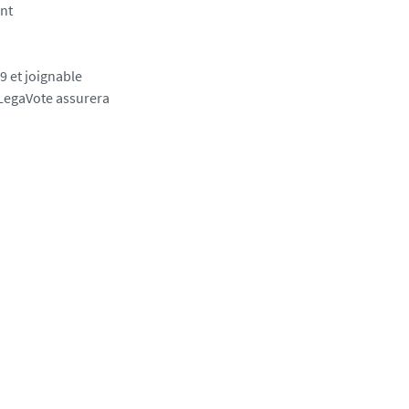
ent
9 et joignable
 LegaVote assurera