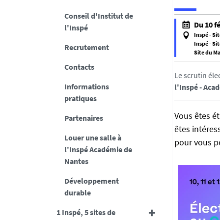
Conseil d'Institut de
h
Du 10 fé
l'Inspé
t
Inspé - Si
t
Inspé - Si
Recrutement
Site du M
p
f
Contacts
s
a
Le scrutin éle
:
l
Informations
l'Inspé - Aca
/
s
pratiques
/
e
i
Vous êtes ét
Partenaires
f
n
êtes intéres
a
Louer une salle à
s
pour vous po
l
l'Inspé Académie de
p
s
Nantes
e
e
.
Développement
u
durable
n
i
1 Inspé, 5 sites de