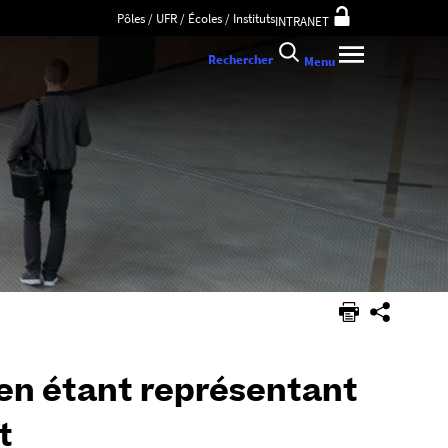
Pôles / UFR / Écoles / Instituts
INTRANET
Rechercher
Menu
é en étant représentant
t