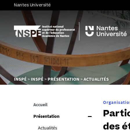
Nantes Université
Vous
INSPÉ
INSPÉ
PRÉSENTATION
ACTUALITÉS
êtes
ici :
Organisatio
Accueil
Parti
Présentation
des é
Actualités