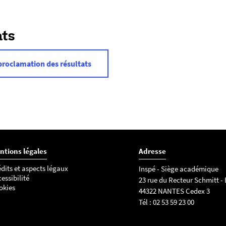
ats
 proclamation des résultats
ntions légales
Adresse
dits et aspects légaux
Inspé - Siège académique
essibilité
23 rue du Recteur Schmitt -
okies
44322 NANTES Cedex 3
Tél : 02 53 59 23 00