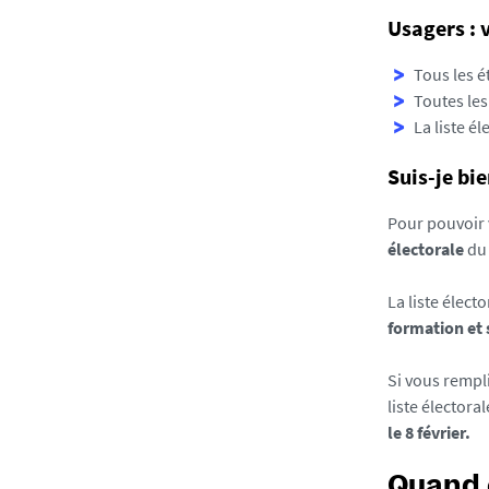
r
Usagers : v
o
u
Tous les é
s
Toutes les
s
La liste é
e
Suis-je bie
l
_
Pour pouvoir v
1
électorale
du 
7
6
La liste élect
8
formation et
5
5
Si vous rempl
4
liste électoral
9
le 8 février.
3
6
Quand 