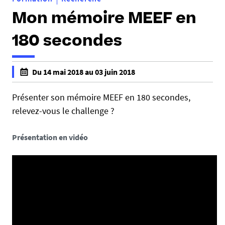
Mon mémoire MEEF en
180 secondes
h
Du 14 mai 2018 au 03 juin 2018
t
f
t
a
Présenter son mémoire MEEF en 180 secondes,
p
l
relevez-vous le challenge ?
s
s
:
e
Présentation en vidéo
/
f
/
a
i
l
n
s
s
e
p
e
.