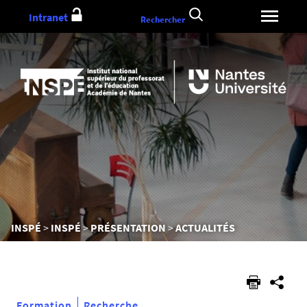
Aller
Intranet
Rechercher
au
contenu
Vous
INSPÉ
INSPÉ
PRÉSENTATION
ACTUALITÉS
êtes
ici :
Formation
Recherche