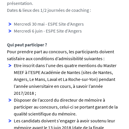
présentation.
r
Dates & lieux des 1/2 journées de coaching :
e
_
Mercredi 30 mai - ESPE Site d'Angers
1
Mercredi 6 juin - ESPE Site d'Angers
4
9
Qui peut participer ?
1
Pour prendre part au concours, les participants doivent
8
satisfaire aux conditions d’admissibilité suivantes :
1
Etre inscrit dans l’une des quatre mentions du Master
4
MEEF à l'ESPE Académie de Nantes (sites de Nantes,
1
Angers, Le Mans, Laval et La Roche-sur-Yon) pendant
7
l’année universitaire en cours, à savoir l’année
9
2017/2018 ;
6
Disposer de l’accord du directeur de mémoire à
2
participer au concours, celui-ci se portant garant de la
2
qualité scientifique du mémoire.
.
Les candidats doivent s'engager à avoir soutenu leur
j
mémoire avant le 13 juin 2018 (date de la finale
p