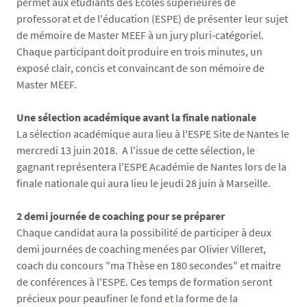
permet aux étudiants des Écoles supérieures de
i
professorat et de l'éducation (ESPE) de présenter leur sujet
a
de mémoire de Master MEEF à un jury pluri-catégoriel.
s
Chaque participant doit produire en trois minutes, un
/
exposé clair, concis et convaincant de son mémoire de
p
Master MEEF.
h
o
Une sélection académique avant la finale nationale
t
La sélection académique aura lieu à l'ESPE Site de Nantes le
o
mercredi 13 juin 2018. A l'issue de cette sélection, le
/
gagnant représentera l'ESPE Académie de Nantes lors de la
m
finale nationale qui aura lieu le jeudi 28 juin à Marseille.
m
1
2 demi journée de coaching pour se préparer
8
Chaque candidat aura la possibilité de participer à deux
0
demi journées de coaching menées par Olivier Villeret,
_
coach du concours "ma Thèse en 180 secondes" et maitre
c
de conférences à l'ESPE. Ces temps de formation seront
a
précieux pour peaufiner le fond et la forme de la
r