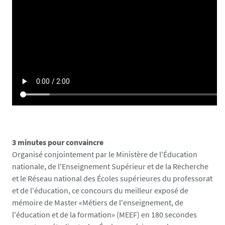
u
n
i
v
-
n
a
n
t
e
s
3 minutes pour convaincre
.
Organisé conjointement par le Ministère de l'Éducation
f
nationale, de l'Enseignement Supérieur et de la Recherche
r
et le Réseau national des Écoles supérieures du professorat
/
et de l'éducation, ce concours du meilleur exposé de
m
mémoire de Master «Métiers de l'enseignement, de
e
l'éducation et de la formation» (MEEF) en 180 secondes
d