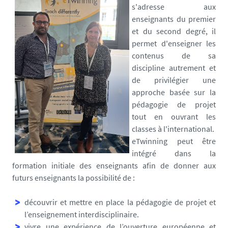
n
s'adresse aux
i
enseignants du premier
v
et du second degré, il
-
permet d'enseigner les
n
contenus de sa
a
discipline autrement et
n
de privilégier une
t
approche basée sur la
e
pédagogie de projet
s
tout en ouvrant les
.
classes à l'international.
f
eTwinning peut être
r
intégré dans la
/
formation initiale des enseignants afin de donner aux
m
futurs enseignants la possibilité de :
e
d
découvrir et mettre en place la pédagogie de projet et
i
l’enseignement interdisciplinaire.
a
vivre une expérience de l’ouverture européenne et