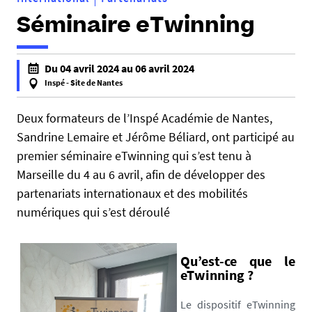
Séminaire eTwinning
h
Du 04 avril 2024 au 06 avril 2024
t
Inspé - Site de Nantes
t
f
p
a
Deux formateurs de l’Inspé Académie de Nantes,
s
l
Sandrine Lemaire et Jérôme Béliard, ont participé au
:
s
premier séminaire eTwinning qui s’est tenu à
/
e
Marseille du 4 au 6 avril, afin de développer des
/
f
partenariats internationaux et des mobilités
i
a
numériques qui s’est déroulé
n
l
s
s
p
e
Qu’est-ce que le
e
eTwinning ?
.
u
Le dispositif eTwinning