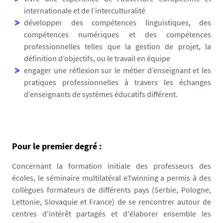
s
internationale et de l’interculturalité
/
développer des compétences linguistiques, des
p
compétences numériques et des compétences
h
professionnelles telles que la gestion de projet, la
o
définition d’objectifs, ou le travail en équipe
t
engager une réflexion sur le métier d’enseignant et les
o
pratiques professionnelles à travers les échanges
/
d’enseignants de systèmes éducatifs différent.
e
t
w
i
Pour le premier degré :
n
n
Concernant la formation initiale des professeurs des
i
écoles, le séminaire multilatéral eTwinning a permis à des
n
collègues formateurs de différents pays (Serbie, Pologne,
g
Lettonie, Slovaquie et France) de se rencontrer autour de
-
centres d'intérêt partagés et d'élaborer ensemble les
v