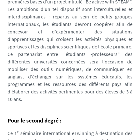
premières bases d'un projet intitulé "Be active with STEAM".
i
Les ambitions d'un tel dispositif sont interculturelles et
g
interdisciplinaires : répartis au sein de petits groupes
n
internationaux, les étudiants devront coopérer afin de
e
concevoir et d'expérimenter des situations
t
d'apprentissages qui croisent les activités physiques et
t
sportives et les disciplines scientifiques de l'école primaire.
e
Ce partenariat entre "étudiants -professeurs" des
_
différentes universités concernées sera l'occasion de
1
mobiliser des outils numériques, de communiquer en
7
anglais, d'échanger sur les systèmes éducatifs, les
1
programmes et les ressources des différents pays afin
3
d'élaborer des activités pertinentes pour des élèves de 3 à
9
10 ans.
5
1
8
Pour le second degré :
3
4
e
Ce 1
séminaire international eTwinning à destination des