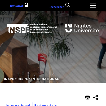
Aller
Intranet
Rechercher
au
contenu
Vous
INSPÉ
INSPÉ
INTERNATIONAL
êtes
ici :
International
Partenariats