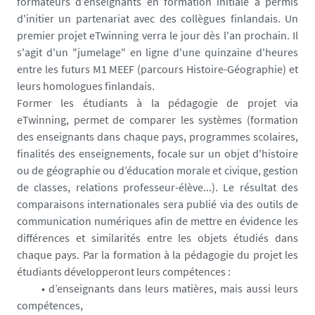
1
formateurs d’enseignants en formation initiale a permis
7
d'initier un partenariat avec des collègues finlandais. Un
6
premier projet eTwinning verra le jour dès l'an prochain. Il
-
s'agit d'un "jumelage" en ligne d'une quinzaine d'heures
j
entre les futurs M1 MEEF (parcours Histoire-Géographie) et
p
leurs homologues finlandais.
g
Former les étudiants à la pédagogie de projet via
eTwinning, permet de comparer les systèmes (formation
des enseignants dans chaque pays, programmes scolaires,
finalités des enseignements, focale sur un objet d'histoire
ou de géographie ou d’éducation morale et civique, gestion
de classes, relations professeur-élève...). Le résultat des
comparaisons internationales sera publié via des outils de
communication numériques afin de mettre en évidence les
différences et similarités entre les objets étudiés dans
chaque pays. Par la formation à la pédagogie du projet les
étudiants développeront leurs compétences :
• d’enseignants dans leurs matières, mais aussi leurs
compétences,