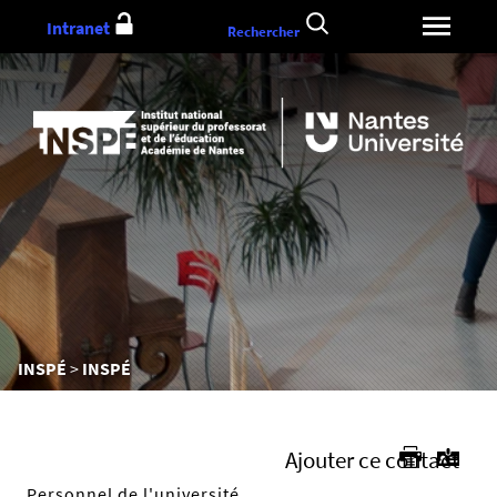
Aller
Intranet
Rechercher
au
contenu
Vous
INSPÉ
INSPÉ
êtes
ici :
Ajouter ce contact
Personnel de l'université