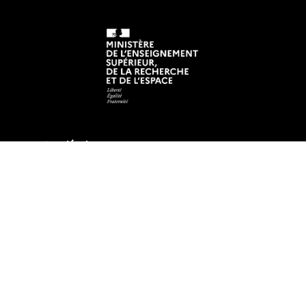
Mentions légales
Crédits et aspects légaux
Accessibilité
Cookies
Adresse
Inspé - Siège académique
23 rue du Recteur Schmitt - BP 92235
44322 NANTES Cedex 3
Tél : 02 53 59 23 00